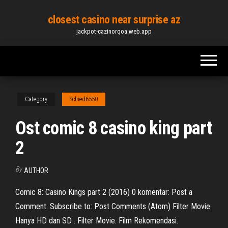
Skip
closest casino near surprise az
to
jackpot-cazinorqoa.web.app
the
content
Category
Schied6550
Ost comic 8 casino king part
2
By
AUTHOR
Comic 8: Casino Kings part 2 (2016) 0 komentar: Post a
Comment. Subscribe to: Post Comments (Atom) Filter Movie
Hanya HD dan SD . Filter Movie. Film Rekomendasi.